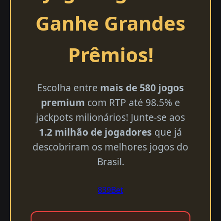
Ganhe Grandes
Prêmios!
Escolha entre
mais de 580 jogos
premium
com RTP até 98.5% e
jackpots milionários! Junte-se aos
1.2 milhão de jogadores
que já
descobriram os melhores jogos do
Brasil.
839Bet