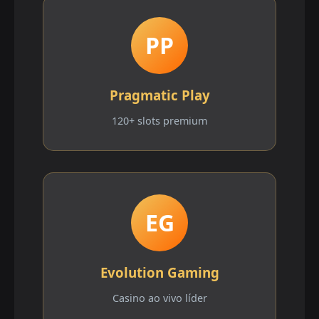
PP
Pragmatic Play
120+ slots premium
EG
Evolution Gaming
Casino ao vivo líder