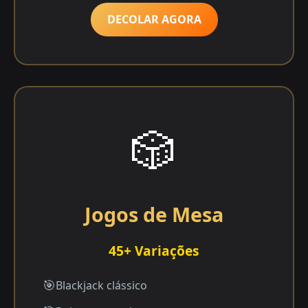
DECOLAR AGORA
🎲
Jogos de Mesa
45+ Variações
Blackjack clássico