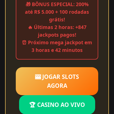
🎁 BÔNUS ESPECIAL: 200%
até R$ 5.000 + 100 rodadas
grátis!
🔥 Últimas 2 horas: +847
jackpots pagos!
⏰ Próximo mega jackpot em
3 horas e 42 minutos
🎰 JOGAR SLOTS
AGORA
🏆 CASINO AO VIVO