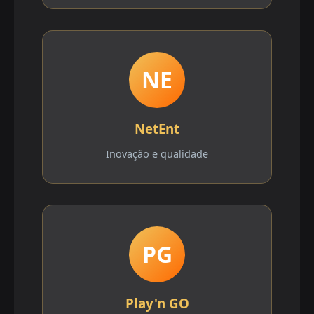
NE
NetEnt
Inovação e qualidade
PG
Play'n GO