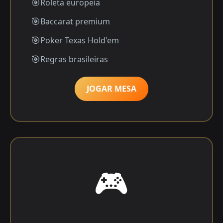
Roleta europeia
Baccarat premium
Poker Texas Hold'em
Regras brasileiras
JOGAR MESA
🎮