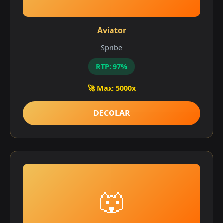
Aviator
Spribe
RTP: 97%
🚀 Max: 5000x
DECOLAR
🐺