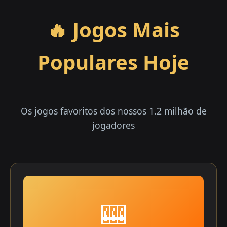
🔥 Jogos Mais
Populares Hoje
Os jogos favoritos dos nossos 1.2 milhão de
jogadores
🎰