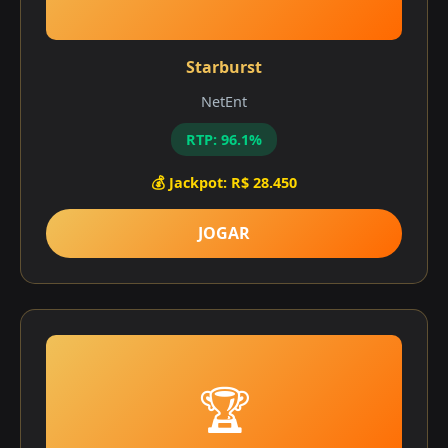
Starburst
NetEnt
RTP: 96.1%
💰 Jackpot: R$ 28.450
JOGAR
🏆