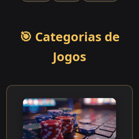
🎯 Categorias de
Jogos